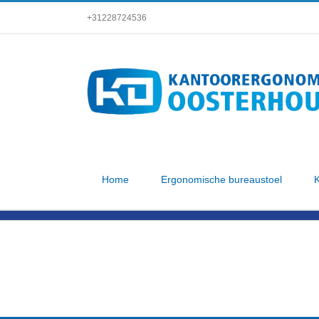
Skip
+31228724536
to
content
Home
Ergonomische bureaustoel
K