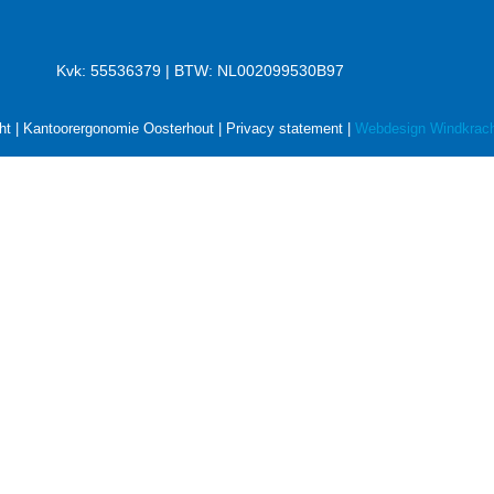
Kvk: 55536379 | BTW: NL002099530B97
ht | Kantoorergonomie Oosterhout |
Privacy statement
|
Webdesign Windkrach