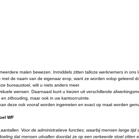
meerdere malen bewezen. Inmiddels zitten talloze werknemers in ons 
je met de naam van de eigenaar erop, want ze worden volop geleend do
 bureaustoel, wilt u niets anders meer.
iduele wensen. Daarnaast kunt u kiezen uit verschillende afwerkingsm
m en zithouding, maar ook in uw kantoorruimte.
en kan deze ook vooraf worden ingemeten en exact op maat worden gem
toel WF
aantallen. Voor de administratieve functies, waarbij mensen lange tijd 
edoeling dat mensen uitvallen doordat ze op een verkeerde stoel zitten 