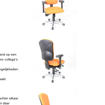
land op een
or collega’s.
ogelijkheden.
aakt.
achter elkaar
en daar