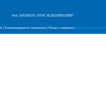
Kvk: 55536379 | BTW: NL002099530B97
ht | Kantoorergonomie Oosterhout |
Privacy statement
|
Webdesign Windkrach