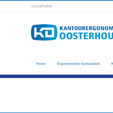
Skip
+31228724536
to
content
Home
Ergonomische bureaustoel
K