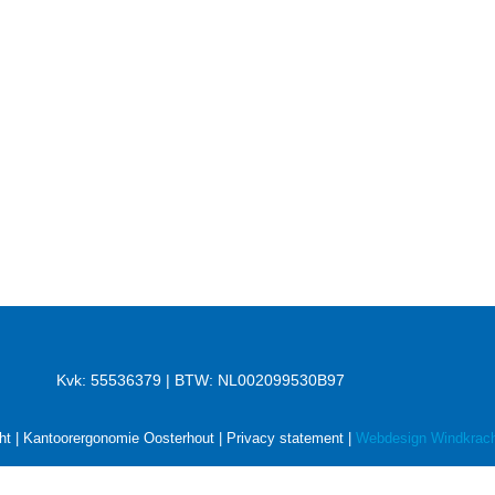
Kvk: 55536379 | BTW: NL002099530B97
ht | Kantoorergonomie Oosterhout |
Privacy statement
|
Webdesign Windkrach