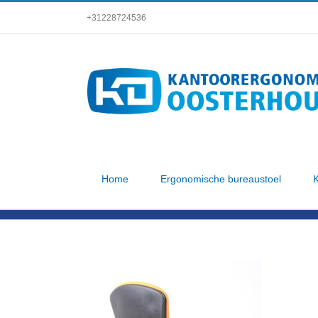
Skip
+31228724536
to
content
Home
Ergonomische bureaustoel
K